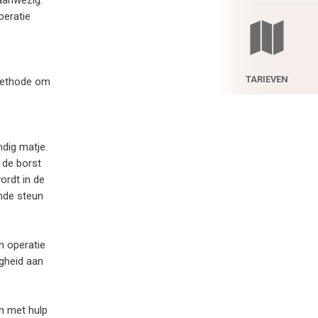
 aanwezig.
peratie
TARIEVEN
 methode om
dig matje.
 de borst
ordt in de
ende steun
n operatie
igheid aan
en met hulp