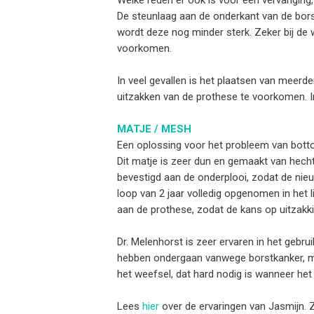
Welke reden er ook is voor een vervanging, 
De steunlaag aan de onderkant van de bors
wordt deze nog minder sterk. Zeker bij de
voorkomen.
In veel gevallen is het plaatsen van meer
uitzakken van de prothese te voorkomen. I
MATJE / MESH
Een oplossing voor het probleem van botto
Dit matje is zeer dun en gemaakt van hech
bevestigd aan de onderplooi, zodat de nie
loop van 2 jaar volledig opgenomen in het 
aan de prothese, zodat de kans op uitzakkin
Dr. Melenhorst is zeer ervaren in het gebru
hebben ondergaan vanwege borstkanker, maak
het weefsel, dat hard nodig is wanneer het
Lees
hier
over de ervaringen van Jasmijn. Z