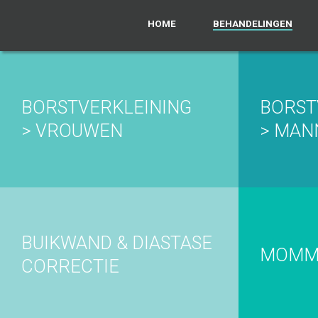
HOME
BEHANDELINGEN
BORSTVERKLEINING
BORST
> VROUWEN
> MAN
BUIKWAND & DIASTASE
MOMM
CORRECTIE