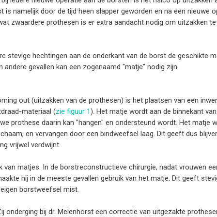
bij iedere nieuwe operatie aan de borsten is het risico op uitzakken
t is namelijk door de tijd heen slapper geworden en na een nieuwe o
 wat zwaardere prothesen is er extra aandacht nodig om uitzakken te
dere stevige hechtingen aan de onderkant van de borst de geschikte
n andere gevallen kan een zogenaamd "matje" nodig zijn.
ming out (uitzakken van de prothesen) is het plaatsen van een inwen
tdraad-materiaal (
zie figuur 1
). Het matje wordt aan de binnekant van
uwe prothese daarin kan "hangen" en ondersteund wordt. Het matje w
lichaam, en vervangen door een bindweefsel laag. Dit geeft dus blijv
g vrijwel verdwijnt.
ik van matjes. In de borstreconstructieve chirurgie, nadat vrouwen ee
te hij in de meeste gevallen gebruik van het matje. Dit geeft stev
 eigen borstweefsel mist.
ij onderging bij dr. Melenhorst een correctie van uitgezakte prothes