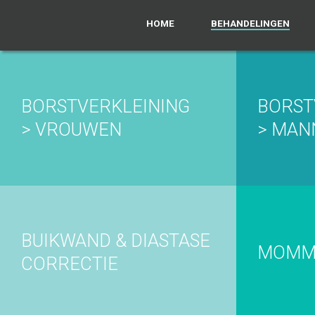
HOME
BEHANDELINGEN
BORSTVERKLEINING
BORST
> VROUWEN
> MAN
BUIKWAND & DIASTASE
MOMM
CORRECTIE