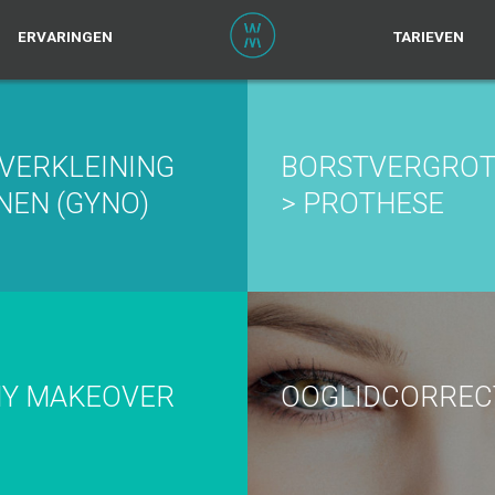
ERVARINGEN
TARIEVEN
VERKLEINING
BORSTVERGROT
NEN (GYNO)
> PROTHESE
Y MAKEOVER
OOGLIDCORREC