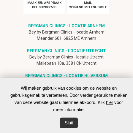
MAAK EEN AFSPRAAK
MAIL
BEL 0889000535
WYNAND MELENHORST
BERGMAN CLINICS - LOCATIE ARNHEM
Bey by Bergman Clinics - locatie Arnhem
Meander 601, 6825 ME Arnhem
BERGMAN CLINICS - LOCATIE UTRECHT
Bey by Bergman Clinics - locatie Utrecht
Maliebaan 10a, 3581 CN Utrecht
BERGMAN CLINICS - LOCATIE HILVERSUM
Bey by Bergman Clinics - locatie Hilversum
Wij maken gebruik van cookies om de website en
Marathon 1, 1213 PA Hilversum
gebruiksgemak te verbeteren. Door verder gebruik te maken
van deze website gaat u hiermee akkoord. Klik
hier
voor
meer informatie.
Volg dr. Melenhorst op Instagram
Sluit
disclaimer
- © 2026 webdesign
MasterMakers